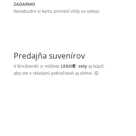
ZADARMO
Nezabudni si kartu priniesť vždy so sebou
Predajňa suvenírov
V Bricklandii si môžete
LEGO
sety
aj kúpiť,
®
aby ste v skladaní pokračovali aj doma. 😊