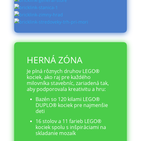
HERNÁ ZÓNA
Je plná rôznych druhov LEGO®
kociek, ako raj pre každého
milovníka stavebníc, zariadená tak,
aby podporovala kreativitu a hru:
Bazén so 120 kilami LEGO®
DUPLO® kociek pre najmenšie
deti
16 stolov a 11 farieb LEGO®
kociek spolu s inšpiráciami na
skladanie mozaík