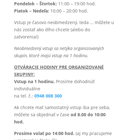
Pondelok – Štvrtok:
11:00 – 19:00 hod.
Piatok – Nedeľa:
10:00 – 20:00 hod.
Vstup je časovo neobmedzený, teda … môžete u
nás zostať ako dlho chcete (alebo do
zatvorenia!)
Neobmedzený vstup sa netýka organizovaných
skupín, ktoré majú vstup na 1 hodinu.
OTVÁRACIE HODINY PRE ORGANIZOVANÉ
SKUPINY:
Vstup na 1 hodinu.
Prosíme dohodnúť
individuálne
na tel. č.:
0948 008 300
Ak chcete mať samostatný vstup iba pre seba,
môžete sa objednať v čase
od 8.00 do 10:00
hod.
Prosíme volať po 14:00 hod.
(aj my pracujeme