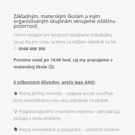
Základným, materským školám a iným
organizovaným skupinám venujeme zvláštnu
pozornosť.
Okrem vstupov pre verejnosť ponúkame individuálny
vstup iba pre seba, na ktorý sa môžete objednať na tel.
č.:
0948 008 300
Prosíme volať po 14:00 hod. (aj my pracujeme v
materskej škole 🙂).
5 odborných dôvodov, prečo lego ÁNO:
🧠 Rozvoj jemnej motoriky – spájanie kociek posilňuje
prsty a koordináciu ruka–oko, pripravuje na písanie.
💡 Podpora logického a tvorivého myslenia – deti plánujú,
skúšajú a riešia problémy.
🗣️ Rozvoj komunikácie a spolupráce – spoločné stavanie