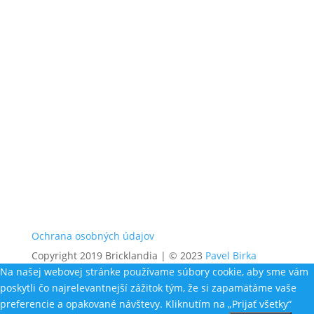
Ochrana osobných údajov
Copyright 2019 Bricklandia | © 2023
Pavel Birka
Na našej webovej stránke používame súbory cookie, aby sme vám
poskytli čo najrelevantnejší zážitok tým, že si zapamätáme vaše
preferencie a opakované návštevy. Kliknutím na „Prijať všetky“