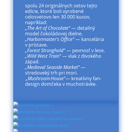
spolu 24 originálnych setov tejto
edície, ktoré boli vyrobené
celosvetovo len 30 000 kusov,
napríklad:
„The Art of Chocolate“
— detailný
model čokoládovej dielne.
„Harbormaster’s Office“
— kancelária
v prístave.
„Forest Stronghold“
— pevnosť v lese.
„Wild West Train“
— vlak z divokého
západ.
„Medieval Seaside Market“
—
stredoveký trh pri mori.
„Mushroom House“
— kreatívny fan-
design domčeka v muchotrávke.