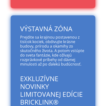
VÝSTAVNÁ ZÓNA
Prejdite sa krajinou postavenou z
tisícok kociek, obdivujte krásne
budovy, prírodu a okamihy zo
skutočného života. A potom vstúpte
do sveta fantázie, kde ožívajú
rozprávkové príbehy od dávnej
minulosti až po ďalekú budúcnosť.
EXKLUZÍVNE
NOVINKY
LIMITOVANEJ EDÍCIE
BRICKLINK®