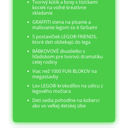
Tvorivý kútik a boxy s tisíckami
kociek na voľné kreatívne
skladanie
GRAFFITI stena na písanie a
maľovanie legom so 6 farbami
5 postavičiek LEGO® FRIENDS,
ktoré deti obliekajú do lega
BÁBKOVOVÉ divadielko s
hľadiskom pre tvorivú dramatiku
celej rodiny
Viac než 1000 FUN BLOKOV na
megastavby
Lov LEGO® krokodílov na udicu z
legového močiara
Deti sedia pohodlne na koberci
ako vo veľkej detskej izbe