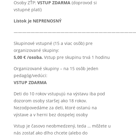
Osoby ZŤP:
VSTUP ZDARMA
(doprovod si
vstupné platí)
Lístok je NEPRENOSNÝ
—————————————————————————————
Skupinové vstupné (15 a viac osôb) pre
organizované skupiny:
5,00 € /osoba.
Vstup pre skupinu trvá 1 hodinu
Organizované skupiny – na 15 osôb jeden
pedagóg/vedúci:
VSTUP ZDARMA
Deti do 10 rokov vstupujú na výstavu iba pod
dozorom osoby staršej ako 18 rokov.
Nezodpovedáme za deti, ktoré ostanú na
výstave a v herni bez dospelej osoby
Vstup je časovo neobmedzený, teda … môžete u
nás zostať ako dlho chcete (alebo do