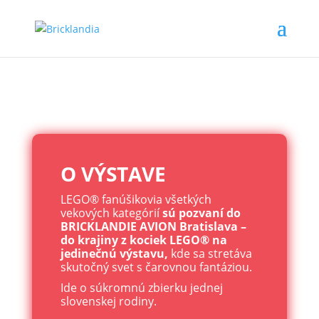
height="0" width="0" style="display:none;visibility:hidden">
O VÝSTAVE
LEGO® fanúšikovia všetkých
vekových kategórií
sú pozvaní do
BRICKLANDIE AVION Bratislava –
do krajiny z kociek LEGO® na
jedinečnú výstavu,
kde sa stretáva
skutočný svet s čarovnou fantáziou.
Ide o súkromnú zbierku jednej
slovenskej rodiny.