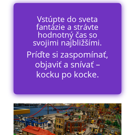
Vstúpte do sveta
fantázie a strávte
hodnotný čas so
svojimi najbližšími.
Príďte si zaspomínať,
objaviť a snívať –
kocku po kocke.