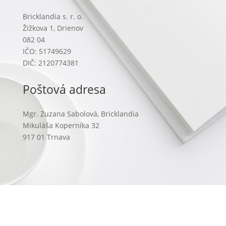
Bricklandia s. r. o.
Žižkova 1, Drienov
082 04
IČO: 51749629
DIČ: 2120774381
Poštová adresa
Mgr. Zuzana Sabolová, Bricklandia
Mikuláša Koperníka 32
917 01 Trnava