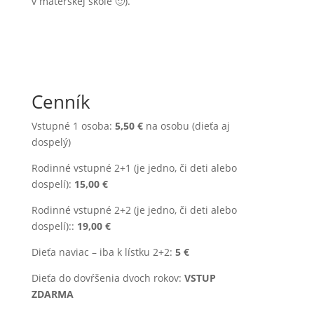
v materskej škole 🙂).
Cenník
Vstupné 1 osoba:
5,50 €
na osobu (dieťa aj
dospelý)
Rodinné vstupné 2+1 (je jedno, či deti alebo
dospelí):
15,00 €
Rodinné vstupné 2+2 (je jedno, či deti alebo
dospelí)::
19,00 €
Dieťa naviac – iba k lístku 2+2:
5 €
Dieťa do dovŕšenia dvoch rokov:
VSTUP
ZDARMA