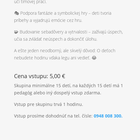
učí tímovej práci.
🎭 Podpora fantázie a symbolickej hry – deti tvoria
príbehy a vyjadrujú emócie cez hru.
🧩 Budovanie sebadôvery a vytrvalosti – zažívajú úspech,
učia sa zvládať neúspech a dokončiť úlohu.
A ešte jeden neodborný, ale skvelý dôvod: O deťoch
nebudete hodinu vďaka legu ani vedieť. 😂
Cena vstupu: 5,00 €
Skupina minimálne 15 detí, na každých 15 detí má 1
pedagóg alebo iný dospelý vstup zdarma.
Vstup pre skupinu trvá 1 hodinu.
Vstup prosíme dohodnúť na tel. čísle:
0948 008 300.