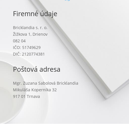
Firemné údaje
Bricklandia s. r. o.
Žižkova 1, Drienov
082 04
IČO: 51749629
DIČ: 2120774381
Poštová adresa
Mgr. Zuzana Sabolová Bricklandia
Mikuláša Koperníka 32
917 01 Trnava